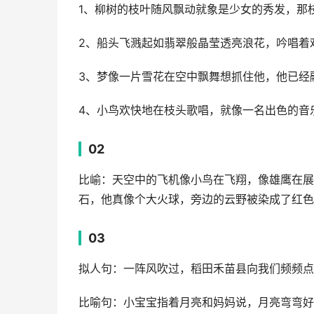
1、柳树的枝叶随风飘动就象是少女的秀发，那
2、船头飞溅起如翡翠般晶莹透亮浪花，吟唱着
3、梦像一片雪花在空中飘舞想抓住他，他已经
4、小鸟欢快地在枝头歌唱，就像一名出色的音
02
比崳：天空中的飞机像小鸟在飞翔，像雄鹰在展
石，他真像个大火球，旁边的云野被染成了红色
03
拟人句：一阵风吹过，稻田禾苗县向我们频频点
比喻句：小宝宝指着月亮和妈妈说，月亮弯弯好