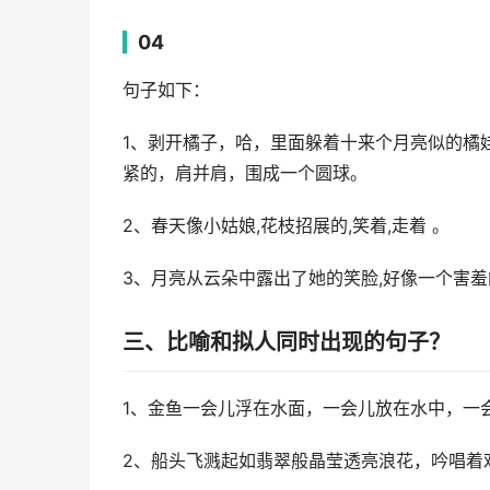
04
句子如下：
1、剥开橘子，哈，里面躲着十来个月亮似的橘
紧的，肩并肩，围成一个圆球。
2、春天像小姑娘,花枝招展的,笑着,走着 。
3、月亮从云朵中露出了她的笑脸,好像一个害羞
三、比喻和拟人同时出现的句子？
1、金鱼一会儿浮在水面，一会儿放在水中，一
2、船头飞溅起如翡翠般晶莹透亮浪花，吟唱着