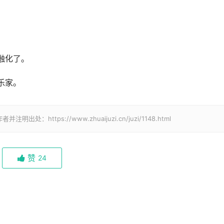
融化了。
乐家。
tps://www.zhuaijuzi.cn/juzi/1148.html
赞
24