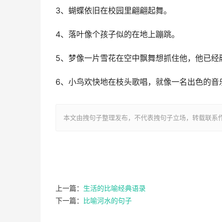
3、蝴蝶依旧在校园里翩翩起舞。
4、落叶像个孩子似的在地上蹦跳。
5、梦像一片雪花在空中飘舞想抓住他，他已经
6、小鸟欢快地在枝头歌唱，就像一名出色的音
本文由拽句子整理发布，不代表拽句子立场，转载联系作者并注明出处：ht
上一篇：
生活的比喻经典语录
下一篇：
比喻河水的句子