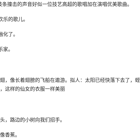
枝条撞击的声音好似一位技艺高超的歌唱加在演唱优美歌曲。
欢乐的歌儿。
融化了。
乐家。
翅，像长着翅膀的飞船在遨游。拟人：太阳已经快落下去了，蛭
，这样的仙女的衣服一样美丽
头，路边的小树向我们招手。
像香蕉。