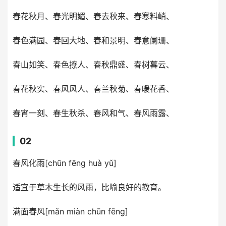
春花秋月、春光明媚、春去秋来、春寒料峭、
春色满园、春回大地、春和景明、春意阑珊、
春山如笑、春色撩人、春秋鼎盛、春树暮云、
春花秋实、春风风人、春兰秋菊、春暖花香、
春宵一刻、春生秋杀、春风和气、春风雨露、
02
春风化雨[chūn fēng huà yǔ]
适宜于草木生长的风雨，比喻良好的教育。
满面春风[mǎn miàn chūn fēng]