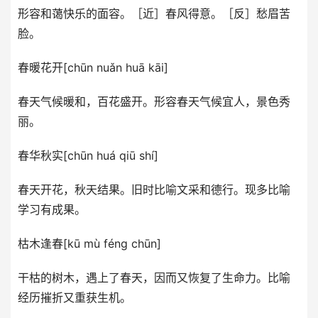
形容和蔼快乐的面容。［近］春风得意。［反］愁眉苦
脸。
春暖花开[chūn nuǎn huā kāi]
春天气候暖和，百花盛开。形容春天气候宜人，景色秀
丽。
春华秋实[chūn huá qiū shí]
春天开花，秋天结果。旧时比喻文采和德行。现多比喻
学习有成果。
枯木逢春[kū mù féng chūn]
干枯的树木，遇上了春天，因而又恢复了生命力。比喻
经历摧折又重获生机。