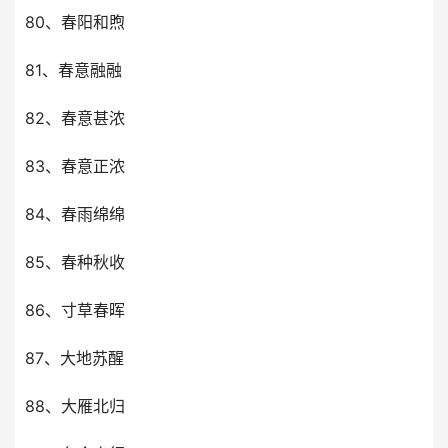
80、春阳和煦
81、春意融融
82、春意甚浓
83、春意正浓
84、春雨绵绵
85、春种秋收
86、寸草春晖
87、大地苏醒
88、大雁北归