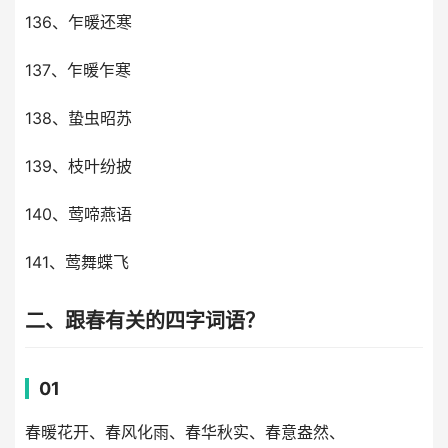
136、乍暖还寒
137、乍暖乍寒
138、蛰虫昭苏
139、枝叶纷披
140、莺啼燕语
141、莺舞蝶飞
二、跟春有关的四字词语？
01
春暖花开、春风化雨、春华秋实、春意盎然、