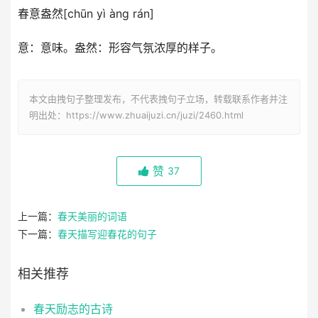
春意盎然[chūn yì àng rán]
意：意味。盎然：形容气氛浓厚的样子。
本文由拽句子整理发布，不代表拽句子立场，转载联系作者并注
明出处：https://www.zhuaijuzi.cn/juzi/2460.html
赞
37
上一篇：
春天美丽的词语
下一篇：
春天描写迎春花的句子
相关推荐
春天励志的古诗