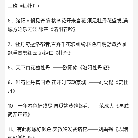
王维《红牡丹》
6、洛阳人惯见奇葩,桃李花开未当花.须是牡丹花盛发,满
城方始乐无涯.邵雍《洛阳春吟》
7、牡丹奇擅洛都春,百卉千花浪纠纷.国色鲜明舒嫩脸,仙
冠重叠剪红云.范纯仁《牡丹》
8、天下真花独牡丹. ——欧阳修《洛阳牡丹记》
9、唯有牡丹真国色,花开时节动京城 .——刘禹锡《赏牡
丹》
10、一年春色摧残尽,再觅姚黄魏紫看.——范成大《再赋
简养正诗》
11、有此倾城好颜色,天教晚发赛诸花.——刘禹锡《思黯
南墅赏牡丹》