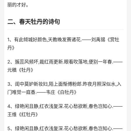
丽的才好。
二、春天牡丹的诗句
1、有此倾城好颜色,天教晚发赛诸花.——刘禹锡《赏牡
丹》
2、簇蕊风频坏,裁红雨更新.眼看吹落地,便别一年春.——
元稹《牡丹》
3、闺中莫妒新妆妇,陌上面惭傅粉郎.昨夜月照深似水,入
门唯觉一庭香.——韦庄《白牡丹》
4、绿艳闲且静,红衣浅复深.花心愁欲断,春色岂知心.——
王维《红牡丹》
5、绿艳闲且静,红衣浅复深.花心愁欲断,春色岂知心.——