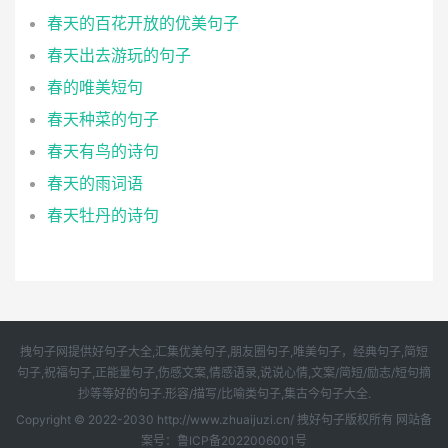
春天的百花开放的优美句子
春天出去游玩的句子
春的唯美短句
春天种菜的句子
春天有鸟的诗句
春天的雨词语
春天牡丹的诗句
拽句子网提供好句子大全,汇集优美句子,朋友圈句子,唯美句子，经典句子,简短
句子,祝福句子,正能量句子,伤感文案,情感语录,说说心情,文案/简短/励志/短句摘
抄等等好的句子.形容/描写/比喻类句子,集古今句子大全.
Copyright © 2022-2030 http://www.zhuaijuzi.cn/ 拽好句子版权所有 网站备
案号：鲁ICP备2022006001号