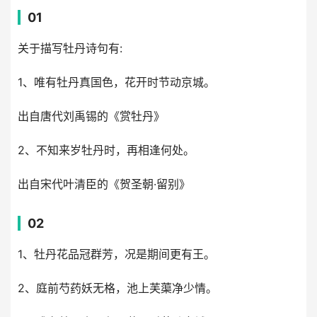
01
关于描写牡丹诗句有:
1、唯有牡丹真国色，花开时节动京城。
出自唐代刘禹锡的《赏牡丹》
2、不知来岁牡丹时，再相逢何处。
出自宋代叶清臣的《贺圣朝·留别》
02
1、牡丹花品冠群芳，况是期间更有王。
2、庭前芍药妖无格，池上芙蕖净少情。