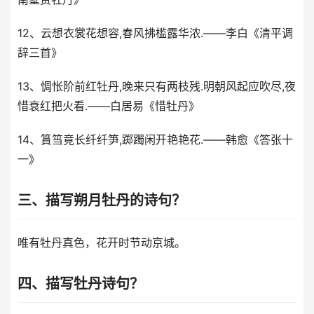
12、云想衣裳花想容,春风拂槛露华浓.——李白《清平调
辞三首》
13、惆怅阶前红牡丹,晚来只有两枝残.明朝风起应吹尽,夜
惜衰红把火看.——白居易《惜牡丹》
14、篔筜竟长纤纤笋,踯躅闲开艳艳花.——韩愈《答张十
一》
三、描写朔月牡丹的诗句？
唯有牡丹真色，花开时节动京城。
四、描写牡丹诗句？