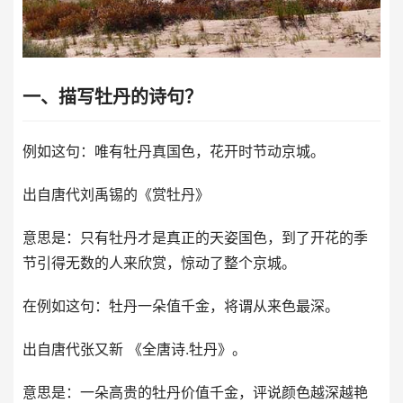
一、描写牡丹的诗句？
例如这句：唯有牡丹真国色，花开时节动京城。
出自唐代刘禹锡的《赏牡丹》
意思是：只有牡丹才是真正的天姿国色，到了开花的季
节引得无数的人来欣赏，惊动了整个京城。
在例如这句：牡丹一朵值千金，将谓从来色最深。
出自唐代张又新 《全唐诗.牡丹》。
意思是：一朵高贵的牡丹价值千金，评说颜色越深越艳