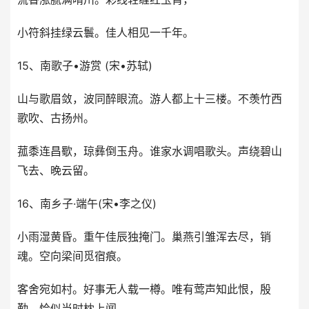
小符斜挂绿云鬟。佳人相见一千年。
15、南歌子•游赏 (宋•苏轼)
山与歌眉敛，波同醉眼流。游人都上十三楼。不羡竹西
歌吹、古扬州。
菰黍连昌歜，琼彝倒玉舟。谁家水调唱歌头。声绕碧山
飞去、晚云留。
16、南乡子·端午(宋•李之仪)
小雨湿黄昏。重午佳辰独掩门。巢燕引雏浑去尽，销
魂。空向梁间觅宿痕。
客舍宛如村。好事无人载一樽。唯有莺声知此恨，殷
勤。恰似当时枕上闻。