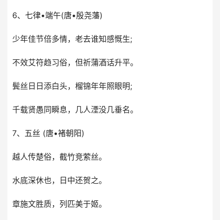
6、七律•端午(唐•殷尧藩)
少年佳节倍多情，老去谁知感慨生;
不效艾符趋习俗，但祈蒲酒话升平。
鬓丝日日添白头，榴锦年年照眼明;
千载贤愚同瞬息，几人湮没几垂名。
7、五丝 (唐•褚朝阳)
越人传楚俗，截竹竞萦丝。
水底深休也，日中还贺之。
章施文胜质，列匹美于姬。