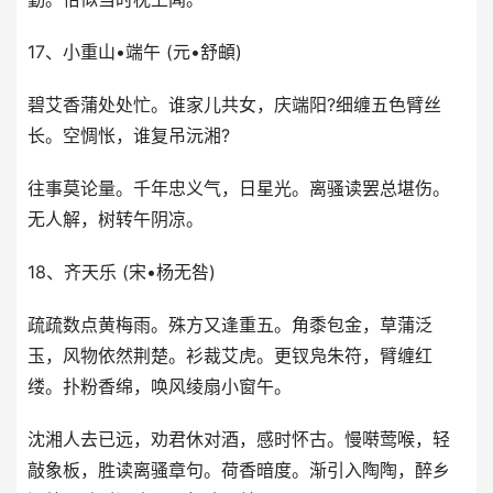
17、小重山•端午 (元•舒頔)
碧艾香蒲处处忙。谁家儿共女，庆端阳?细缠五色臂丝
长。空惆怅，谁复吊沅湘?
往事莫论量。千年忠义气，日星光。离骚读罢总堪伤。
无人解，树转午阴凉。
18、齐天乐 (宋•杨无咎)
疏疏数点黄梅雨。殊方又逢重五。角黍包金，草蒲泛
玉，风物依然荆楚。衫裁艾虎。更钗凫朱符，臂缠红
缕。扑粉香绵，唤风绫扇小窗午。
沈湘人去已远，劝君休对酒，感时怀古。慢啭莺喉，轻
敲象板，胜读离骚章句。荷香暗度。渐引入陶陶，醉乡