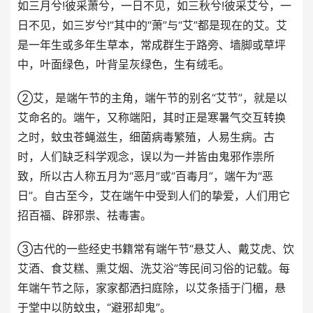
如三月兮!彼采萧兮，一日不见，如三秋兮!彼采艾兮，一
日不见，如三岁兮!”其中的“萧”与“艾”都是现在的艾。艾
是一年生或多年生草本，常成群生于路旁、墙脚或草坪
中，叶面绿色，叶背呈灰绿色，生有绒毛。
②艾，是端午节的主角，端午节的别名“艾节”，就是以
艾命名的。端午，又称端阳，其时正是寒暑气交互转换
之时，蚊虫苍蝇滋生，细菌病毒繁殖，人易生病。古
时，人们缺乏科学观念，误以为一并皆由鬼邪作祟所
致，所以古人称五月为“恶月”或“百毒月”，端午为“恶
日”。自古至今，艾在端午中受到人们的挚爱，人们用它
招百福、辟邪祟、祛毒害。
③古代的一些经史书籍常有端午节“悬艾人、戴艾虎、饮
艾酒、食艾糕、熏艾烟、洗艾浴”等民间习俗的记载。每
年端午节之际，家家都洒扫庭除，以艾条插于门楣，悬
于堂中以防蚊虫，“避邪却鬼”。