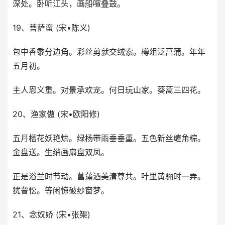
深处。卧听江头，画船喧叠鼓。
19、菩萨蛮 (宋•陈义)
包中香黍分边角。彩丝剪就交绒索。樽俎泛菖蒲。年年
五月初。
主人恩义重。对景承欢宠。何日玩山家。葵蒿三四花。
20、渔家傲 (宋•欧阳修)
五月榴花妖艳烘。绿杨带雨垂垂重。五色新丝缠角粽。
金盘送。生绡画扇盘双凤。
正是浴兰时节动。菖蒲酒美清尊共。叶里黄骊时一弄。
犹瞢忪。等闲惊破纱窗梦。
21、念奴娇 (宋•张榘)