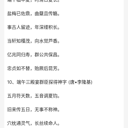
盐梅已佐鼎，曲糵且传觞。
事古人留迹，年深缕积长。
当轩知槿茂，向水觉芦香。
亿兆同归寿，群公共保昌。
忠贞如不替，贻厥后昆芳。
10、端午三殿宴群臣探得神字 (唐•李隆基)
五月符天数，五音调夏钧。
旧来传五日，无事不称神。
穴枕通灵气，长丝续命人。