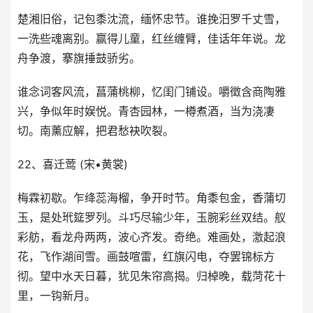
楚湘旧俗，记包黍沈流，缅怀忠节。谁挽汨罗千丈雪，
一洗些魂离别。赢得儿童，红丝缠臂，佳话年年说。龙
舟争渡，搴旗捶鼓骄劣。
谁念词客风流，菖蒲桃柳，忆闺门铺设。嚼徵含商陶雅
兴，争似年时娱悦。青杏园林，一樽煮酒，当为浇凄
切。南薰应解，把君愁袂吹裂。
22、喜迁莺 (宋•黄裳)
梅霖初歇。乍绛蕊海榴，争开时节。角黍包金，香蒲切
玉，是处玳筵罗列。斗巧尽输少年，玉腕彩丝双结。舣
彩舫，看龙舟两两，波心齐发。奇绝。难画处，激起浪
花，飞作湖间雪。画鼓喧雷，红旗闪电，夺罢锦标方
彻。望中水天日暮，犹见朱帘高揭。归棹晚，载菏花十
里，一钩新月。