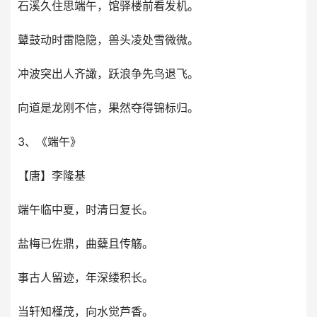
石溪久住思端午，馆驿楼前看发机。
鼙鼓动时雷隐隐，兽头凌处雪微微。
冲波突出人齐譀，跃浪争先鸟退飞。
向道是龙刚不信，果然夺得锦标归。
3、《端午》
【唐】李隆基
端午临中夏，时清日复长。
盐梅已佐鼎，曲糵且传觞。
事古人留迹，年深缕积长。
当轩知槿茂，向水觉芦香。