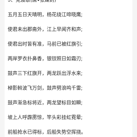
五月五日天晴明，杨花绕江啼晓鹰;
使君未出郡斋外，江上早闻齐和声;
使君出时皆有准，马前已被红旗引;
两岸罗衣扑鼻香，银钗照日如霜刃;
鼓声三下红旗开，两龙跃出浮水来;
棹影斡波飞万剑，鼓声劈浪鸣千雷;
鼓声渐急标将近，两龙望标目如瞬;
坡上人呼霹雳惊，竿头彩挂虹霓晕;
前船抢水已得标，后船失势空挥挠。