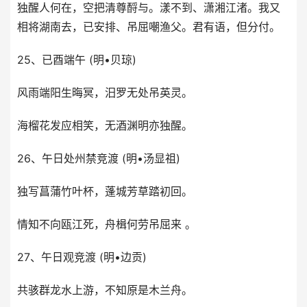
独醒人何在，空把清尊酹与。漾不到、潇湘江渚。我又
相将湖南去，已安排、吊屈嘲渔父。君有语，但分付。
25、已酉端午 (明•贝琼)
风雨端阳生晦冥，汨罗无处吊英灵。
海榴花发应相笑，无酒渊明亦独醒。
26、午日处州禁竞渡 (明•汤显祖)
独写菖蒲竹叶杯，蓬城芳草踏初回。
情知不向瓯江死，舟楫何劳吊屈来 。
27、午日观竞渡 (明•边贡)
共骇群龙水上游，不知原是木兰舟。