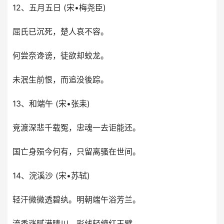
12、五月五日 (宋•梅尧臣)
屈氏已沉死，楚人哀不容。
何尝奈谗谤，徒欲却蛟龙。
未泯生前恨，而追没後踪。
13、和端午 (宋•张耒)
竞渡深悲千载冤，忠魂一去讵能还。
国亡身殒今何有，只留离骚在世间。
14、浣溪沙 (宋•苏轼)
轻汗微微透碧纨。明朝端午浴芳兰。
流香涨腻满晴川。彩线轻缠红玉臂，