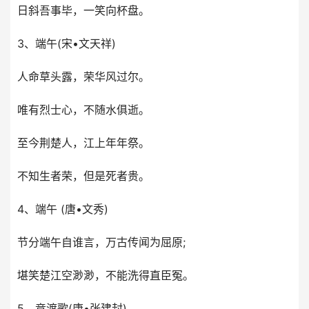
日斜吾事毕，一笑向杯盘。
3、端午(宋•文天祥)
人命草头露，荣华风过尔。
唯有烈士心，不随水俱逝。
至今荆楚人，江上年年祭。
不知生者荣，但是死者贵。
4、端午 (唐•文秀)
节分端午自谁言，万古传闻为屈原;
堪笑楚江空渺渺，不能洗得直臣冤。
5、竞渡歌(唐•张建封)