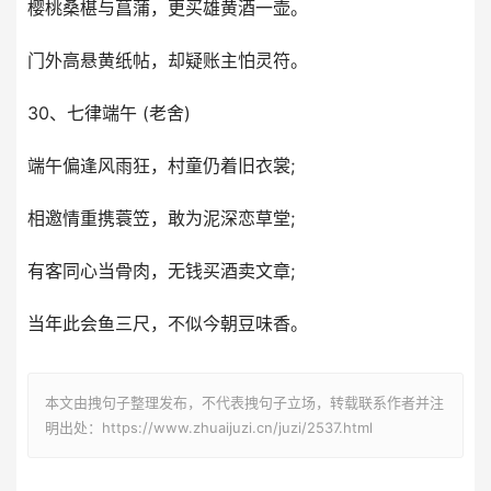
樱桃桑椹与菖蒲，更买雄黄酒一壶。
门外高悬黄纸帖，却疑账主怕灵符。
30、七律端午 (老舍)
端午偏逢风雨狂，村童仍着旧衣裳;
相邀情重携蓑笠，敢为泥深恋草堂;
有客同心当骨肉，无钱买酒卖文章;
当年此会鱼三尺，不似今朝豆味香。
本文由拽句子整理发布，不代表拽句子立场，转载联系作者并注
明出处：https://www.zhuaijuzi.cn/juzi/2537.html