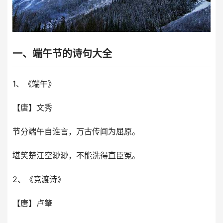
一、端午节的诗句大全
1、《端午》
【唐】文秀
节分端午自谁言，万古传闻为屈原。
堪笑楚江空渺渺，不能洗得直臣冤。
2、《竞渡诗》
【唐】卢肇