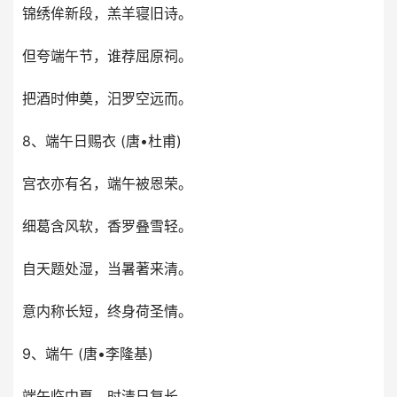
锦绣侔新段，羔羊寝旧诗。
但夸端午节，谁荐屈原祠。
把酒时伸奠，汨罗空远而。
8、端午日赐衣 (唐•杜甫)
宫衣亦有名，端午被恩荣。
细葛含风软，香罗叠雪轻。
自天题处湿，当暑著来清。
意内称长短，终身荷圣情。
9、端午 (唐•李隆基)
端午临中夏，时清日复长。