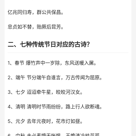
亿兆同归寿，群公共保昌。
忠贞如不替，贻厥后昆芳。
二、七种传统节日对应的古诗？
1、春节 爆竹声中一岁除，东风送暖入屠。
2、端午 节分端午自谁言，万古传闻为屈原。
3、七夕 迢迢牵牛星，皎皎河汉女。
4、清明 清明时节雨纷纷，路上行人欲断魂。
5、元夕 去年元夜时，花市灯如昼。
6、中秋 未必素娥无怅恨，玉蟾清冷桂花孤。