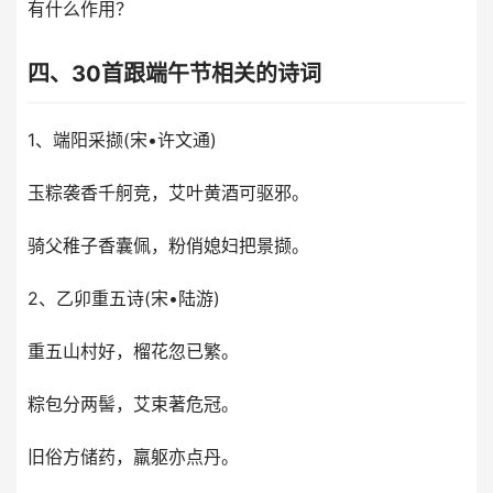
有什么作用？
四、30首跟端午节相关的诗词
1、端阳采撷(宋•许文通)
玉粽袭香千舸竞，艾叶黄酒可驱邪。
骑父稚子香囊佩，粉俏媳妇把景撷。
2、乙卯重五诗(宋•陆游)
重五山村好，榴花忽已繁。
粽包分两髻，艾束著危冠。
旧俗方储药，羸躯亦点丹。