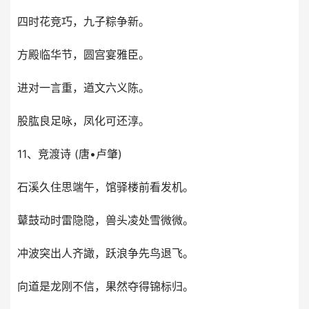
四时花竞巧，九子粽争新。
方殿临华节，圆宫宴雅臣。
进对一言重，遒文六义陈。
股肱良足咏，凤化可还淳。
11、竞渡诗 (唐•卢肇)
石溪久住思端午，馆驿楼前看发机。
鼙鼓动时雷隐隐，兽头凌处雪微微。
冲波突出人齐譀，跃浪争先鸟退飞。
向道是龙刚不信，果然夺得锦标归。