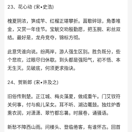
23、花心动 (宋•史浩)
槐夏阴浓，笋成竿、红榴正堪攀折。菖歜碎琼，角黍堆
金，又赏一年佳节。宝觥交劝殷勤愿，把玉腕、彩丝双
结。最好是，龙舟竞夺，锦标方彻。
此意凭谁向说。纷两岸，游人强生区别。胜负既分，些
个悲欢，过眼尽归休歇。到头都是强阳气，初不悟、本
无生灭。见破底，何须更求指诀。
24、贺新郎 (宋•许及之)
旧俗传荆楚。正江城、梅炎藻夏，做成重午。门艾钗符
关何事，付与痴儿呆女。耳不听、湖边鼍鼓。独炷炉香
熏衣润，对潇潇、翠竹都忘暑。时展卷，诵骚语。
新愁不障西山雨。问楼头、登临倦客，有谁怀古。回首