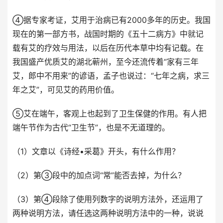
④据专家考证，艾用于治病已有2000多年的历史。我国
现在的第一部方书，战国时期的《五十二病方》中就记
载有艾的疗效与用法，以后在历代本草中均有记载。在
我国盛产优质艾的湖北蕲州，至今还流传着“家有三年
艾，郎中不用来”的谚语，孟子也说过：“七年之病，求三
年之艾”，可见艾的药用价值。
⑤艾在端午，客观上也起到了卫生保健的作用。有人把
端午节作为古代“卫生节”，也是不无道理的。
（1）文章以《诗经•采葛》开头，有什么作用？
（2）第③段中的加点词“常”能否去掉，为什么？
（3）第④段除了使用列数字的说明方法外，还运用了
两种说明方法，请任选这两种说明方法中的一种，说说