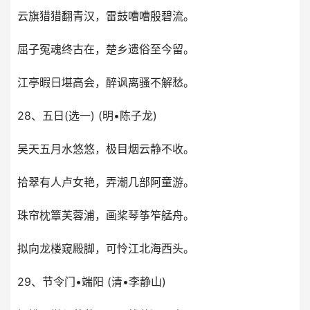
云旗猎猎翻青汉，雷鼓嘈嘈殷碧流。
屈子冤魂终古在，楚乡遗俗至今留。
江亭暇日堪高会，醉讽离骚不解愁。
28、五日(选一) (明•陈子龙)
吴天五月水悠悠，极目烟云静不收。
拾翠有人卢女艳，弄潮几部阿童游。
珠帘枕簟芙蓉浦，画桨琴筝笮艋舟。
拟向龙楼窥殿脚，可怜江北海西头。
29、节令门•端阳 (清•李静山)