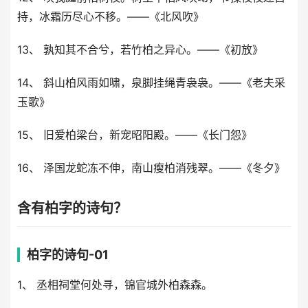
持，冰霜历尽心不移。——《北风吹》
13、 孰知其不合兮，若竹柏之异心。——《初放》
14、 斜山柏风雨如啸，泉脚挂绳青袅袅。——《老夫采
玉歌》
15、 旧爱柏梁台，新宠昭阳殿。——《长门怨》
16、 泽国龙蛇冻不伸，南山瘦柏消残翠。——《冬夕》
含有柏字的诗句？
柏字的诗句-01
1、 丞相祠堂何处寻，锦官城外柏森森。