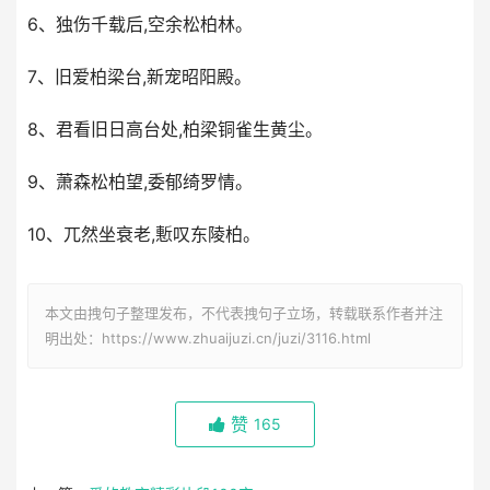
6、独伤千载后,空余松柏林。
7、旧爱柏梁台,新宠昭阳殿。
8、君看旧日高台处,柏梁铜雀生黄尘。
9、萧森松柏望,委郁绮罗情。
10、兀然坐衰老,慙叹东陵柏。
本文由拽句子整理发布，不代表拽句子立场，转载联系作者并注
明出处：https://www.zhuaijuzi.cn/juzi/3116.html
赞
165