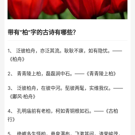
带有“柏”字的古诗有哪些？
1、 泛彼柏舟，亦泛其流。耿耿不寐，如有隐忧。——
《柏舟》
2、 青青陵上柏，磊磊涧中石。——《青青陵上柏》
3、 泛彼柏舟，在彼中河。髧彼两髦，实维我仪。——
《鄘风·柏舟》
4、 孔明庙前有老柏，柯如青铜根如石。——《古柏
行》
5、 绝巘多生怪柏，悬泉瀑布，飞漱其间，清荣峻茂，