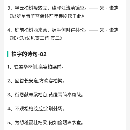
3、拏云柏树瘦蛟立，绕郭江流清镜空。—— 宋 · 陆游
《野步至青羊宫偶怀前年尝剧饮于此》
4、庭前柏树西来意，握手何时得共论。—— 宋 · 陆游
《和张功父见寄二首 其二》
柏字的诗句-02
1、驻辇华林侧,高宴柏梁前。
2、回首长安道,方欢宴柏梁。
3、衔恩献寿梁柏台,黄缣青简奉康哉。
4、不观松柏茂,空余荆棘场。
5、为想雄豪壮柏梁,何如俭陋卑茅室。