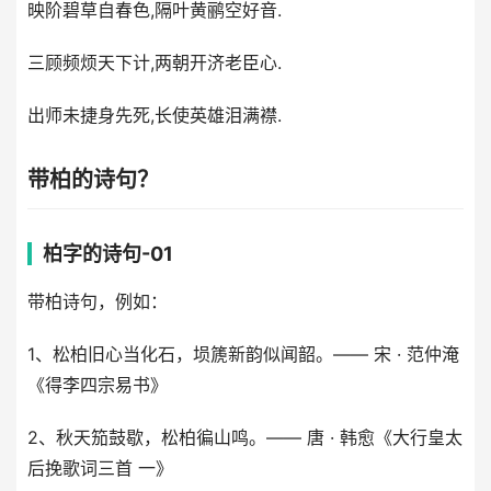
映阶碧草自春色,隔叶黄鹂空好音.
三顾频烦天下计,两朝开济老臣心.
出师未捷身先死,长使英雄泪满襟.
带柏的诗句？
柏字的诗句-01
带柏诗句，例如：
1、松柏旧心当化石，埙篪新韵似闻韶。—— 宋 · 范仲淹
《得李四宗易书》
2、秋天笳鼓歇，松柏徧山鸣。—— 唐 · 韩愈《大行皇太
后挽歌词三首 一》