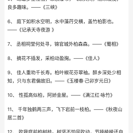
良多趣味。——《三峡》
6、 庭下如积水空明，水中藻荇交横，盖竹柏影也。
——《记承天寺夜游 》
7、 丞相祠堂何处寻，锦官城外柏森森。——《蜀相》
8、 摘花不插发，采柏动盈掬。——《佳人》
9、 佳人重劝千长寿。柏叶椒花芬翠袖。醉乡深处少相
知，只与东君偏故旧。——《玉楼春·己卯岁元日》
10、 性孤高似柏，阿娇金屋。——《满江红·咏竹》
11、 千年独鹤两三声，飞下岩前一枝柏。——《秋夜山
居二首》
12、 吹我庭前柏树枝。树坚不怕风吹动，节操棱棱还自