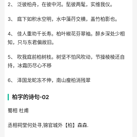
2、 泛彼柏舟，在彼中河。髧彼两髦，实维我仪。
3、 庭下如积水空明，水中藻荇交横，盖竹柏影也。
4、 佳人重劝千长寿。柏叶椒花芬翠袖。醉乡深处少相
知，只与东君偏故旧。
5、 吹我庭前柏树枝。树坚不怕风吹动，节操棱棱还自
持，冰霜历尽心不移
6、 泽国龙蛇冻不伸，南山瘦柏消残翠
柏字的诗句-02
蜀相 杜甫
丞相祠堂何处寻,锦官城外【柏】森森.