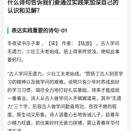
什么诗句告诉我们要通过实践来加深自己的
认识和见解？
表达实践重要的诗句-01
冬夜读书示子聿 ，【宋】 作者：【陆游】 ，古人学问
无遗力，少壮工夫老始成。纸上得来终觉浅，绝知此事
要躬行。
“古人学问无遗力，少壮工夫老始成。”赞扬了古人刻苦学
习的精神以及做学问的艰难。说明只有少年时养成良好
的学习习惯，竭尽全力地打好扎实基础，将来才能成就
一番事业。诗人从古人做学问入手娓娓道来，其中“无遗
力”三个字，形容古人做学问勤奋用功、孜孜不倦的程
度，既生动又形象。诗人语重心长地告诫儿子，趁着年
少精力旺盛，抓住美好时光奋力拼搏，莫让青春年华付