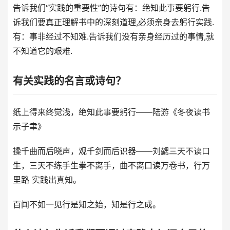
告诉我们“实践的重要性”的诗句有：绝知此事要躬行.告
诉我们要真正理解书中的深刻道理,必须亲身去躬行实践.
有：事非经过不知难.告诉我们没有亲身经历过的事情,就
不知道它的艰难.
有关实践的名言或诗句？
纸上得来终觉浅，绝知此事要躬行——陆游《冬夜读书
示子聿》
操千曲而后晓声，观千剑而后识器——刘勰三天不读口
生，三天不练手生拳不离手，曲不离口读万卷书，行万
里路 实践出真知。
百闻不如一见行是知之始，知是行之成。