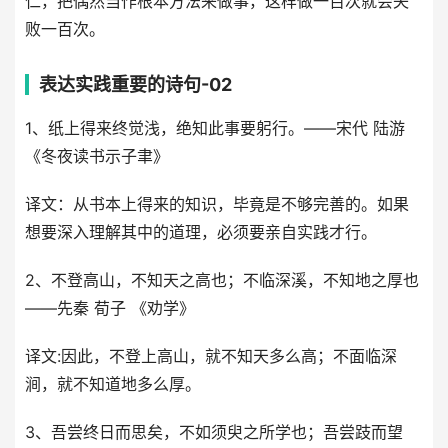
仁，把偶然当作根本方法来做事，这样做一百次就会失
败一百次。
表达实践重要的诗句-02
1、纸上得来终觉浅，绝知此事要躬行。——宋代 陆游
《冬夜读书示子聿》
译文：从书本上得来的知识，毕竟是不够完善的。如果
想要深入理解其中的道理，必须要亲自实践才行。
2、不登高山，不知天之高也；不临深溪，不知地之厚也
——先秦 荀子 《劝学》
译文:因此，不登上高山，就不知天多么高；不面临深
涧，就不知道地多么厚。
3、吾尝终日而思矣，不如须臾之所学也；吾尝跂而望