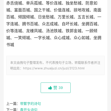
赤舌烧城、单兵孤城、等价连城、独坐愁城、防意如
城、富面百城、国之干城、价值连城、掠地攻城、南面
百城、倾国倾城、日坐愁城、万里长城、五言长城、一
字连城、拥书百城、众志成城、自坏长城、坐拥百城、
价等连城、龙楼凤城、汤池铁城、铁郭金城、一顾倾
城、一笑倾城、一字长城、众心成城、众心如城、坐拥
书城
本文由拽句子整理发布，不代表拽句子立场，转载联系作者并注
明出处：https://www.zhuaijuzi.cn/juzi/3123.html
赞
39
上一篇：
带繁字的诗句
下一篇：
春开头诗句