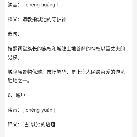
读音：[ chéng huáng ]
释义：道教指城池的守护神
造句：
推翻祠堂族长的族权和城隍土地菩萨的神权以至丈夫的
男权。
城隍庙景物优雅、市场繁华、是上海人民最喜爱的游览
胜地之一。
6、城垣
读音：[ chéng yuán ]
释义：[古]城池的墙垣