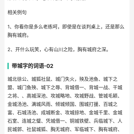
相关例句
1、你看你是多么老练呵，即使是在谈判桌上，还是那么
胸有城府。
2、开什么玩笑，心有山川之险，胸有城府之深。
带城字的词语-02
城北徐公、城狐社鼠、城门失火，殃及池鱼、城下之
盟、城门鱼殃、城下之辱、背城借一、背城一战、干城
之将、、高城深池、攻城略地、攻城野战、管城毛颖、
金城汤池、满城风雨、倾城倾国、围城打援、百城之
富、石城汤池、成城断金、攻城掠地、金城千里、金城
石室、连城之璧、凭城借一、铜城铁壁、兵临城下、人
民城郭、社鼠城狐、胸无城府、军临城下、胸有城府、