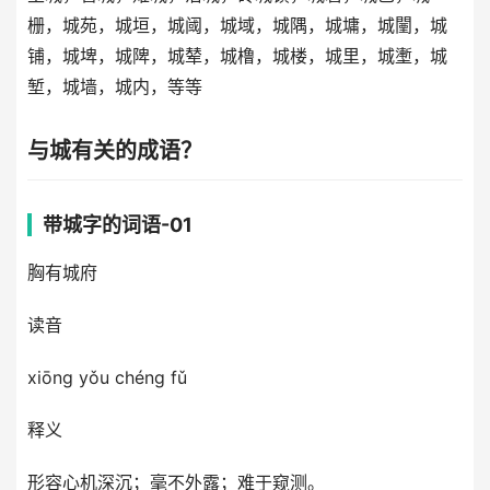
栅，城苑，城垣，城阈，城域，城隅，城墉，城闉，城
铺，城埤，城陴，城辇，城橹，城楼，城里，城壍，城
堑，城墙，城内，等等
与城有关的成语？
带城字的词语-01
胸有城府
读音
xiōng yǒu chéng fǔ
释义
形容心机深沉；毫不外露；难于窥测。