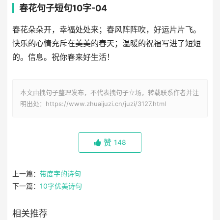
春花句子短句10字-04
春花朵朵开，幸福处处来；春风阵阵吹，好运片片飞。
快乐的心情充斥在美美的春天；温暖的祝福写进了短短
的。信息。祝你春来好生活！
本文由拽句子整理发布，不代表拽句子立场，转载联系作者并注
明出处：https://www.zhuaijuzi.cn/juzi/3127.html
赞
148
上一篇：
带度字的诗句
下一篇：
10字优美诗句
相关推荐