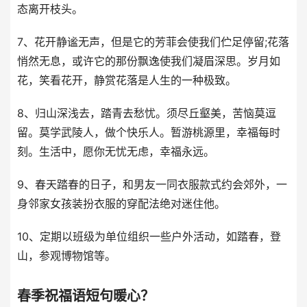
态离开枝头。
7、花开静谧无声，但是它的芳菲会使我们伫足停留;花落
悄然无息，或许它的那份飘逸使我们凝眉深思。岁月如
花，笑看花开，静赏花落是人生的一种极致。
8、归山深浅去，踏青去愁忧。须尽丘壑美，苦恼莫逗
留。莫学武陵人，做个快乐人。暂游桃源里，幸福每时
刻。生活中，愿你无忧无虑，幸福永远。
9、春天踏春的日子，和男友一同衣服款式约会郊外，一
身邻家女孩装扮衣服的穿配法绝对迷住他。
10、定期以班级为单位组织一些户外活动，如踏春，登
山，参观博物馆等。
春季祝福语短句暖心？