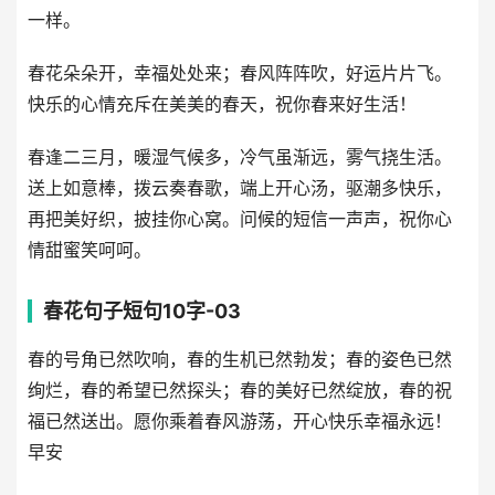
一样。
春花朵朵开，幸福处处来；春风阵阵吹，好运片片飞。
快乐的心情充斥在美美的春天，祝你春来好生活！
春逢二三月，暖湿气候多，冷气虽渐远，雾气挠生活。
送上如意棒，拨云奏春歌，端上开心汤，驱潮多快乐，
再把美好织，披挂你心窝。问候的短信一声声，祝你心
情甜蜜笑呵呵。
春花句子短句10字-03
春的号角已然吹响，春的生机已然勃发；春的姿色已然
绚烂，春的希望已然探头；春的美好已然绽放，春的祝
福已然送出。愿你乘着春风游荡，开心快乐幸福永远！
早安