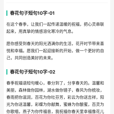
春花句子短句10字-01
在这个春季，让我们一起传递温暖的祝福，把心灵串联
起来，用真挚的情感溶化寒冷的气息。
愿你感受到春天的阳光洒满你的生活，花开时节带来喜
悦和幸福。愿我们一起迎接新的开始，做一个更好的自
己，共同创造美好的未来。
春花句子短句10字-02
春季祝福语短句暖心，春分到了，分享春天的。温馨和
美丽，森林做你园林，湖水做你镜子，春风为你梳妆，
春雨把你滋润，百花为你吐芬芳，彩云为你送吉祥，阳
光为你送温馨，彩蝶为你献舞，蜜蜂为你酿蜜，百灵为
你歌唱，燕子为你传福音，我祝福你春天里幸福像花儿